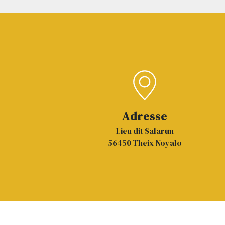
Adresse
Lieu dit Salarun
56450 Theix Noyalo