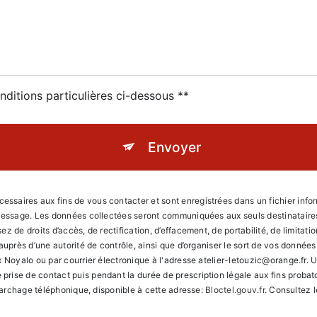
nditions particulières ci-dessous **
Envoyer
aires aux fins de vous contacter et sont enregistrées dans un fichier informa
 message. Les données collectées seront communiquées aux seuls destinataires 
 de droits d’accès, de rectification, d’effacement, de portabilité, de limitati
 auprès d’une autorité de contrôle, ainsi que d’organiser le sort de vos donné
 Noyalo ou par courrier électronique à l'adresse atelier-letouzic@orange.fr. Un
ise de contact puis pendant la durée de prescription légale aux fins probato
émarchage téléphonique, disponible à cette adresse:
Bloctel.gouv.fr
. Consultez l