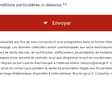
nditions particulières ci-dessous **
Envoyer
aires aux fins de vous contacter et sont enregistrées dans un fichier informa
 message. Les données collectées seront communiquées aux seuls destinataires 
 de droits d’accès, de rectification, d’effacement, de portabilité, de limitati
 auprès d’une autorité de contrôle, ainsi que d’organiser le sort de vos donné
 Noyalo ou par courrier électronique à l'adresse atelier-letouzic@orange.fr. Un
ise de contact puis pendant la durée de prescription légale aux fins probato
émarchage téléphonique, disponible à cette adresse:
Bloctel.gouv.fr
. Consultez l