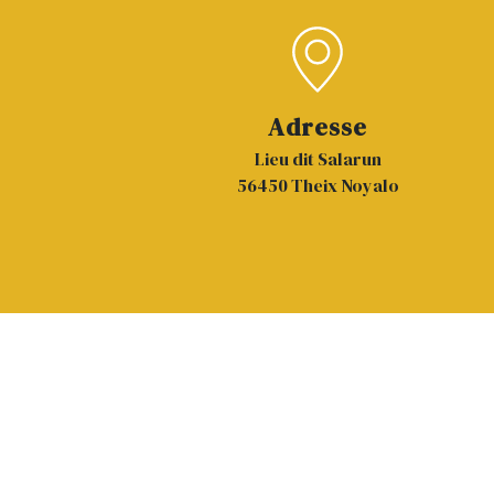
Adresse
Lieu dit Salarun
56450 Theix Noyalo