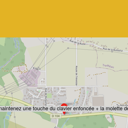
 maintenez une touche du clavier enfoncée + la molette d