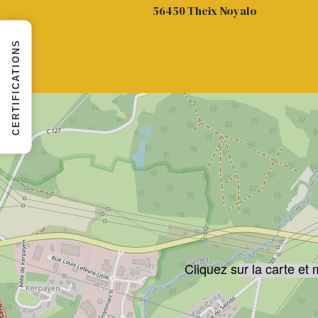
56450 Theix Noyalo
CERTIFICATIONS
+
−
Cliquez sur la carte et