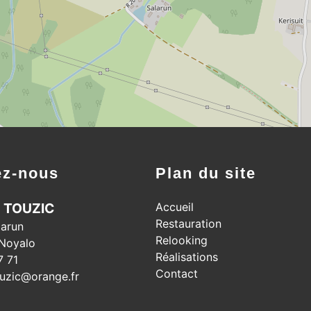
ez-nous
Plan du site
E TOUZIC
Accueil
Restauration
larun
Relooking
Noyalo
Réalisations
7 71
Contact
ouzic@orange.fr