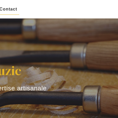
Contact
uzic
rtise artisanale