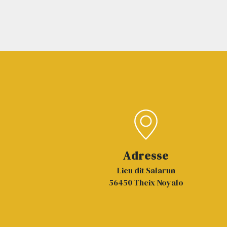
Adresse
Lieu dit Salarun
56450 Theix Noyalo