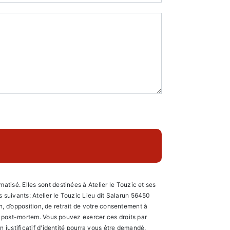
tisé. Elles sont destinées à Atelier le Touzic et ses
suivants: Atelier le Touzic Lieu dit Salarun 56450
on, d’opposition, de retrait de votre consentement à
es post-mortem. Vous pouvez exercer ces droits par
 justificatif d'identité pourra vous être demandé.