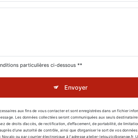
nditions particulières ci-dessous **
Envoyer
aires aux fins de vous contacter et sont enregistrées dans un fichier informa
 message. Les données collectées seront communiquées aux seuls destinataires 
 de droits d’accès, de rectification, d’effacement, de portabilité, de limitati
 auprès d’une autorité de contrôle, ainsi que d’organiser le sort de vos donné
 Noyalo ou par courrier électronique à l'adresse atelier-letouzic@orange.fr. Un