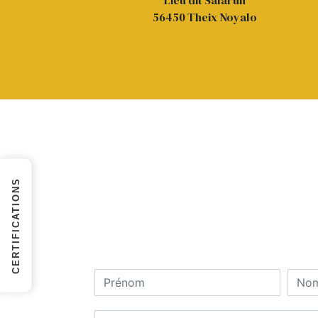
Lieu dit Salarun
56450 Theix Noyalo
CERTIFICATIONS