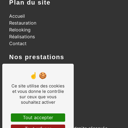
Plan du site
Accueil
Restauration
Relooking
Réalisations
Contact
Nos prestations
Relooking meubles
Vernissage au tampon
Ebéniste d'art
Ce site utilise des cookies
Restauration de meubles
et vous donne le contrôle
sur ceux que vous
Meubles anciens
souhaitez activer
Marqueterie
Ebéniste
Tout accepter