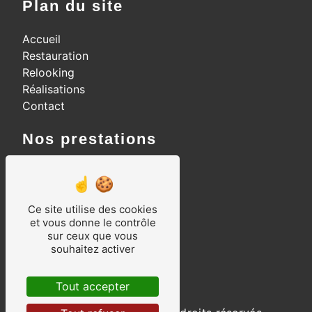
Plan du site
Accueil
Restauration
Relooking
Réalisations
Contact
Nos prestations
Relooking meubles
Vernissage au tampon
Ebéniste d'art
Ce site utilise des cookies
Restauration de meubles
et vous donne le contrôle
sur ceux que vous
Meubles anciens
souhaitez activer
Marqueterie
Ebéniste
Tout accepter